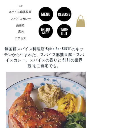
TOP
スパイス麻婆豆腐
スパイスカレー
薬膳酒
店内
アクセス
無国籍スパイス料理店“
のキッ
Spice Bar SUZU”
チンから生まれた、スパイス麻婆豆腐・スパ
イスカレー。スパイスの香りと“
の世界
SUZU
ホーム
スパイス料理
観”をご自宅でも。