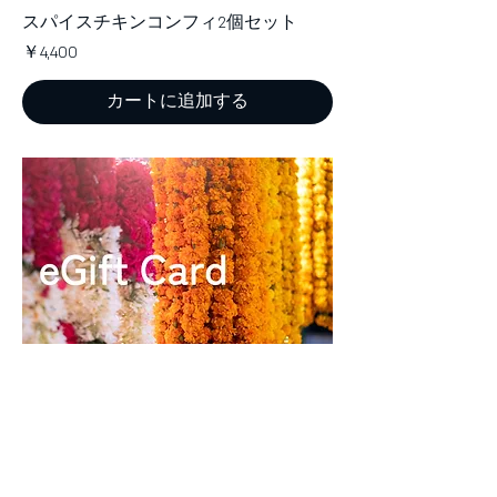
スパイスチキンコンフィ2個セット
価格
￥4,400
カートに追加する
SUZU eGift Card｜香りと余韻のある
一皿を
金額を選び、想いをひと言。香りと余韻
を贈る、あなただけの特別なギフトが完