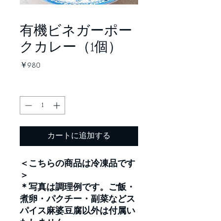
有機ビネガーポー
クカレー（1個）
価
￥980
格
数量
*
カートに追加する
＜こちらの商品は冷凍品です
＞
＊写真は調理例です。ご飯・
煮卵・パクチー・副菜などス
パイス麻婆豆腐以外は付属い