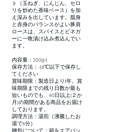
ト（玉ねぎ、にんじん、セロ
リを炒めた香味ベース）を加
え深みを出しています。脂身
と赤身のバランスがよい豚肩
ロースは、スパイスとビネガ
ーに一晩漬け込み煮込んでい
ます。
内容量：220g×1
保存方法：-18℃以下で保存し
てください
賞味期限：製造日より1年。賞
味期限までの残り日数が最も
短いものでも、60日以上(２か
月)の期間がある商品をお届け
しております。
調理方法：湯煎（沸騰したお
湯で6分）
梱包について：箱をエアパッ