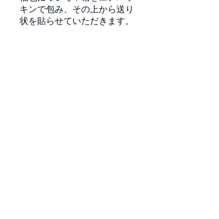
キンで包み、その上から送り
状を貼らせていただきます。
ギフトラッピング：箱をオリ
ジナルラッピング紙で包装い
たします。また熨斗もお選び
いただけます。商品とは別
途、こちらからご購入お願い
たします。【
ギフトラッピン
グ購入ページ
】
原材料
豚肉（国産）、玉ねぎ、にんじん、セ
アレルギー情報・添加物
ロリ、トマトピューレ、ブイヨン（鶏
肉）、おろしにんにく、おろししょう
＜特定原材料（7品目）および準ずる
が、ココナッツミルク（米油（国
グルテンフリーについて
もの（21品目）＞鶏肉
産）、醤油、ココナッツミルク（保存
＜添加物＞保存料・着色料などの食品
料、着色料、増粘剤など添加物不使
グルテンを含む原材料は使用していま
添加物を使用していません。
用）、赤ワイン（酸化防止剤不使